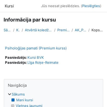
Atvērt galveno saturu
Kursi
Jūs neesat pieslēdzies. (
Pieslēgties
)
Informācija par kursu
Sākums
Kursi
Atvērtā koledža - Online kursi
Premium kursi
AK_PP_PREM
Kopsavilkums
Psiholoģijas pamati (Premium kurss)
Pasniedzējs:
Kursi BVK
Pasniedzējs:
Līga Roķe-Reimate
Bloki
Izlaist Navigācija
Navigācija
Sākums
Mani kursi
Vietnes jaunumi