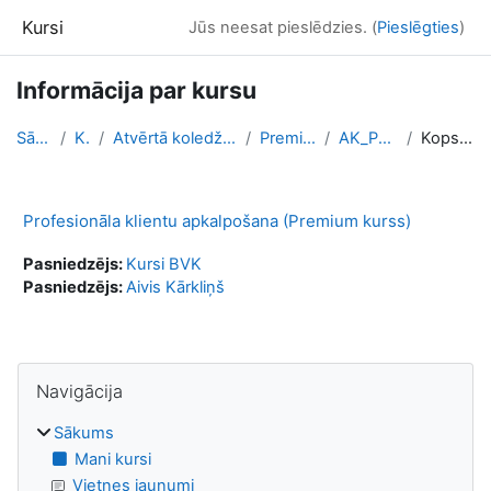
Atvērt galveno saturu
Kursi
Jūs neesat pieslēdzies. (
Pieslēgties
)
Informācija par kursu
Sākums
Kursi
Atvērtā koledža - Online kursi
Premium kursi
AK_PKA_PREM
Kopsavilkums
Profesionāla klientu apkalpošana (Premium kurss)
Pasniedzējs:
Kursi BVK
Pasniedzējs:
Aivis Kārkliņš
Bloki
Izlaist Navigācija
Navigācija
Sākums
Mani kursi
Vietnes jaunumi