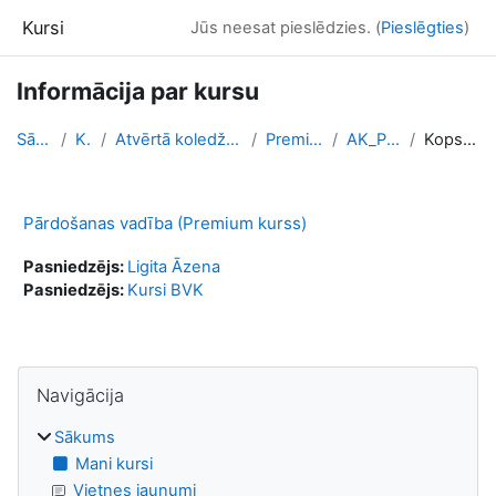
Atvērt galveno saturu
Kursi
Jūs neesat pieslēdzies. (
Pieslēgties
)
Informācija par kursu
Sākums
Kursi
Atvērtā koledža - Online kursi
Premium kursi
AK_PV_PREM
Kopsavilkums
Pārdošanas vadība (Premium kurss)
Pasniedzējs:
Ligita Āzena
Pasniedzējs:
Kursi BVK
Bloki
Izlaist Navigācija
Navigācija
Sākums
Mani kursi
Vietnes jaunumi