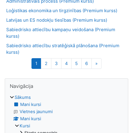
Administratīvais process (Premium kurss)
Loģistikas ekonomika un tirgzinības (Premium kurss)
Latvijas un ES nodokļu tiesības (Premium kurss)
Sabiedrisko attiecību kampaņu veidošana (Premium
kurss)
Sabiedrisko attiecību stratēģiskā plānošana (Premium
kurss)
Lapa 1
Lapa 2
Lapa 3
Lapa 4
Lapa 5
Lapa 6
Nākamā lapa
1
2
3
4
5
6
»
Bloki
Izlaist Navigācija
Navigācija
Sākums
Mani kursi
Vietnes jaunumi
Mani kursi
Kursi
Starta semestris