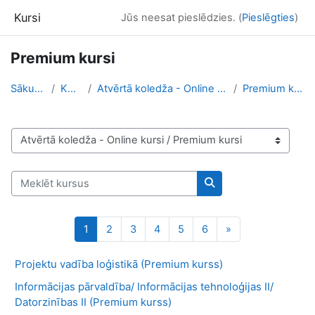
Atvērt galveno saturu
Kursi
Jūs neesat pieslēdzies. (
Pieslēgties
)
Premium kursi
Sākums
Kursi
Atvērtā koledža - Online kursi
Premium kursi
Kursu kategorijas
Meklēt kursus
Meklēt kursus
Lapa 1
Lapa 2
Lapa 3
Lapa 4
Lapa 5
Lapa 6
Nākamā lapa
1
2
3
4
5
6
»
Projektu vadība loģistikā (Premium kurss)
Informācijas pārvaldība/ Informācijas tehnoloģijas II/
Datorzinības II (Premium kurss)