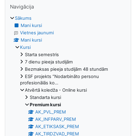
Bloki
Izlaist Navigācija
Navigācija
Sākums
Mani kursi
Vietnes jaunumi
Mani kursi
Kursi
Starta semestris
7 dienu pieeja studijām
Bezmaksas pieeja studijām 48 stundām
ESF projekts “Nodarbināto personu
profesionālās ko...
Atvērtā koledža - Online kursi
Standarta kursi
Premium kursi
AK_PVL_PREM
AK_INFPARV_PREM
AK_ETIKSASK_PREM
AK_TIRDZVAD_PREM