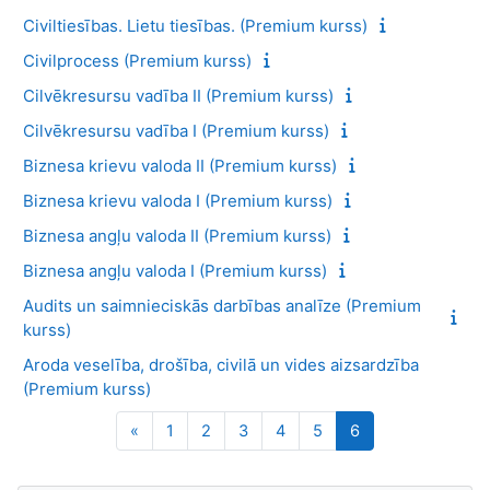
Civiltiesības. Lietu tiesības. (Premium kurss)
Civilprocess (Premium kurss)
Cilvēkresursu vadība II (Premium kurss)
Cilvēkresursu vadība I (Premium kurss)
Biznesa krievu valoda II (Premium kurss)
Biznesa krievu valoda I (Premium kurss)
Biznesa angļu valoda II (Premium kurss)
Biznesa angļu valoda I (Premium kurss)
Audits un saimnieciskās darbības analīze (Premium
kurss)
Aroda veselība, drošība, civilā un vides aizsardzība
(Premium kurss)
Iepriekšējā lapa
Lapa 1
Lapa 2
Lapa 3
Lapa 4
Lapa 5
Lapa 6
«
1
2
3
4
5
6