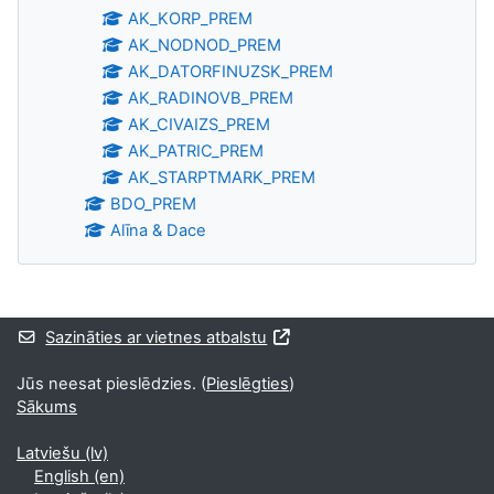
AK_KORP_PREM
AK_NODNOD_PREM
AK_DATORFINUZSK_PREM
AK_RADINOVB_PREM
AK_CIVAIZS_PREM
AK_PATRIC_PREM
AK_STARPTMARK_PREM
BDO_PREM
Alīna & Dace
Bloki
Sazināties ar vietnes atbalstu
Jūs neesat pieslēdzies. (
Pieslēgties
)
Sākums
Latviešu ‎(lv)‎
English ‎(en)‎