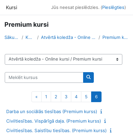
Atvērt galveno saturu
Kursi
Jūs neesat pieslēdzies. (
Pieslēgties
)
Premium kursi
Sākums
Kursi
Atvērtā koledža - Online kursi
Premium kursi
Kursu kategorijas
Meklēt kursus
Meklēt kursus
Iepriekšējā lapa
Lapa 1
Lapa 2
Lapa 3
Lapa 4
Lapa 5
Lapa 6
«
1
2
3
4
5
6
Darba un sociālās tiesības (Premium kurss)
Civiltiesības. Vispārīgā daļa. (Premium kurss)
Civiltiesības. Saistību tiesības. (Premium kurss)