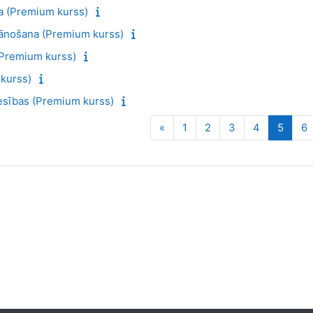
a (Premium kurss)
lānošana (Premium kurss)
(Premium kurss)
kurss)
iesības (Premium kurss)
Iepriekšējā lapa
Lapa 1
Lapa 2
Lapa 3
Lapa 4
Lapa 
L
«
1
2
3
4
5
6