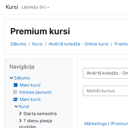
Atvērt galveno saturu
Kursi
Latviešu ‎(lv)‎
Premium kursi
Sākums
Kursi
Atvērtā koledža - Online kursi
Premi
Bloki
Izlaist Navigācija
Navigācija
Kursu kategorijas
Sākums
Mani kursi
Meklēt kursus
Vietnes jaunumi
Mani kursi
Kursi
Starta semestris
7 dienu pieeja
Mārketings I (Premiu
studijām