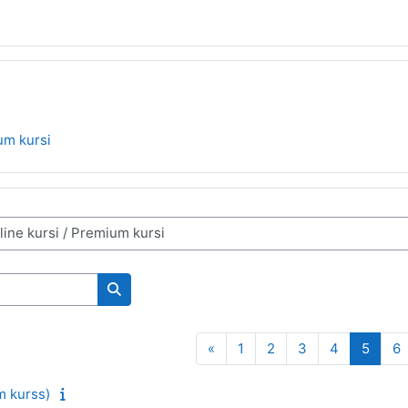
um kursi
Meklēt kursus
Iepriekšējā lapa
Lapa 1
Lapa 2
Lapa 3
Lapa 4
Lapa 
L
«
1
2
3
4
5
6
m kurss)