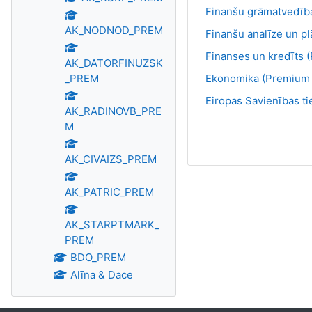
Finanšu grāmatvedīb
AK_NODNOD_PREM
Finanšu analīze un p
Finanses un kredīts 
AK_DATORFINUZSK
_PREM
Ekonomika (Premium 
Eiropas Savienības t
AK_RADINOVB_PRE
M
AK_CIVAIZS_PREM
AK_PATRIC_PREM
AK_STARPTMARK_
PREM
BDO_PREM
Alīna & Dace