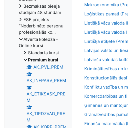
Makroekonomika (Pr
Bezmaksas pieeja
studijām 48 stundām
Loģistikas pamati (P
ESF projekts
Lietišķā vācu valoda 
“Nodarbināto personu
profesionālās ko...
Lietišķā vācu valoda 
Atvērtā koledža -
Lietišķā etiķete (Pre
Online kursi
Latvijas valsts un ti
Standarta kursi
Latviešu valodas kult
Premium kursi
AK_PVL_PREM
Krimināltiesības un 
Konstitucionālās ties
AK_INFPARV_PREM
Konfliktu vadība un m
AK_ETIKSASK_PRE
Komercdarbības un f
M
Ģimenes un mantojum
AK_TIRDZVAD_PRE
Grāmatvedības pamat
M
Finanšu matemātika 
AK_KORP_PREM