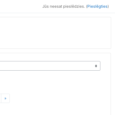
Jūs neesat pieslēdzies. (
Pieslēgties
)
5
apa 6
Nākamā lapa
»