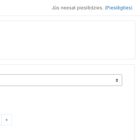
Jūs neesat pieslēdzies. (
Pieslēgties
)
5
apa 6
Nākamā lapa
»