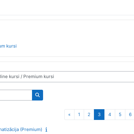
um kursi
Meklēt kursus
Iepriekšējā lapa
Lapa 1
Lapa 2
Lapa 3
Lapa 4
Lapa 
L
«
1
2
3
4
5
6
omatizācija (Premium)