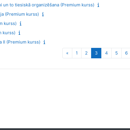
i un to tiesiskā organizēšana (Premium kurss)
rija (Premium kurss)
m kurss)
m kurss)
 II (Premium kurss)
Iepriekšējā lapa
Lapa 1
Lapa 2
Lapa 3
Lapa 4
Lapa 
L
«
1
2
3
4
5
6