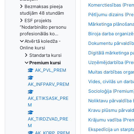
Komerctiesības (Pre
Bezmaksas pieeja
studijām 48 stundām
Pētījumu dizains (Pr
ESF projekts
Mārketinga plānošana
“Nodarbināto personu
profesionālās ko...
Biroja darba organiz
Atvērtā koledža -
Dokumentu pārvaldīb
Online kursi
Digitālā mārketinga 
Standarta kursi
Uzņēmējdarbība (Pr
Premium kursi
AK_PVL_PREM
Muitas darbības orga
Vides, civilās un dar
AK_INFPARV_PREM
Socioloģija (Premium
AK_ETIKSASK_PRE
Noliktavu pārvaldība
M
Kravu plūsmu pārvald
AK_TIRDZVAD_PRE
Krājumu vadība (Pre
M
Ekspedīcija un starp
AK_KORP_PREM