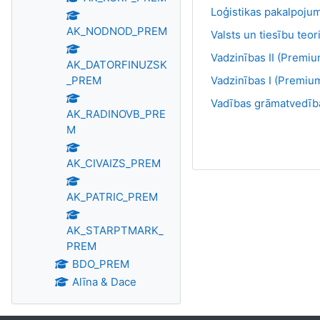
Loģistikas pakalpojum
AK_NODNOD_PREM
Valsts un tiesību teo
Vadzinības II (Premiu
AK_DATORFINUZSK
_PREM
Vadzinības I (Premiu
Vadības grāmatvedība
AK_RADINOVB_PRE
M
AK_CIVAIZS_PREM
AK_PATRIC_PREM
AK_STARPTMARK_
PREM
BDO_PREM
Alīna & Dace