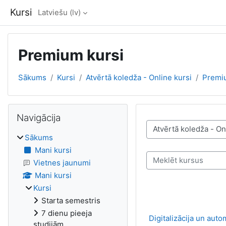
Atvērt galveno saturu
Kursi
Latviešu ‎(lv)‎
Premium kursi
Sākums
Kursi
Atvērtā koledža - Online kursi
Premi
Bloki
Izlaist Navigācija
Navigācija
Kursu kategorijas
Sākums
Mani kursi
Meklēt kursus
Vietnes jaunumi
Mani kursi
Kursi
Starta semestris
7 dienu pieeja
Digitalizācija un aut
studijām